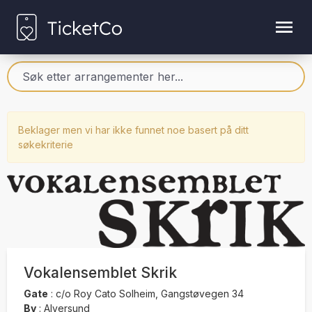
Beklager men vi har ikke funnet noe basert på ditt
søkekriterie
Vokalensemblet Skrik
Gate
:
c/o Roy Cato Solheim, Gangstøvegen 34
By
:
Alversund